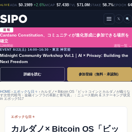
$0.1989
+2.6%
$7.43B
$71.0M
58.7%
6
LIVE
ADA
MCAP
TVL
STAKE
EPOCH
𝕏
メニューを開閉
速報
Cardano Constitution、コミュニティが進化形成に参加できる場所を
確立
12時間前
速報一覧 →
EVENT 8/22(土) 14:00–16:30・東京 神宮前
Midnight Community Workshop Vol.1｜AI × Privacy: Building the
Next Freedom
詳細を読む
参加登録（無料・承認制）
HOME
›
エポックな日々
› カルダノ× Bitcoin OS「ビットコインとカルダノが織りな
す次世代暗号・金融インフラの革新と青写真」：ニュース動向 & ステーキング状況
in エポック517
エポックな日々
カルダノ× Bitcoin OS「ビッ