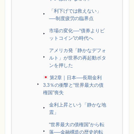
「利下げでは救えない」
──制度疲労の臨界点
市場の変化──“債券よりビ
ットコイン”の時代へ
アメリカ発「静かなデフォ
ルト」が世界の再起動ボタ
ンを押した
第2章｜日本──長期金利
3.3％の衝撃と“世界最大の債
権国”喪失
金利上昇という「静かな地
震」
“世界最大の債権国”から転
落──金融構造の歴史的転