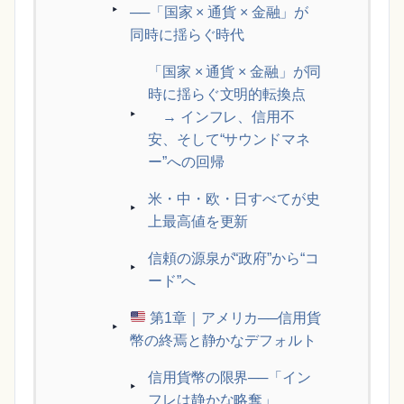
──「国家 × 通貨 × 金融」が
同時に揺らぐ時代
「国家 × 通貨 × 金融」が同
時に揺らぐ文明的転換点
→ インフレ、信用不
安、そして“サウンドマネ
ー”への回帰
米・中・欧・日すべてが史
上最高値を更新
信頼の源泉が“政府”から“コ
ード”へ
第1章｜アメリカ──信用貨
幣の終焉と静かなデフォルト
信用貨幣の限界──「イン
フレは静かな略奪」