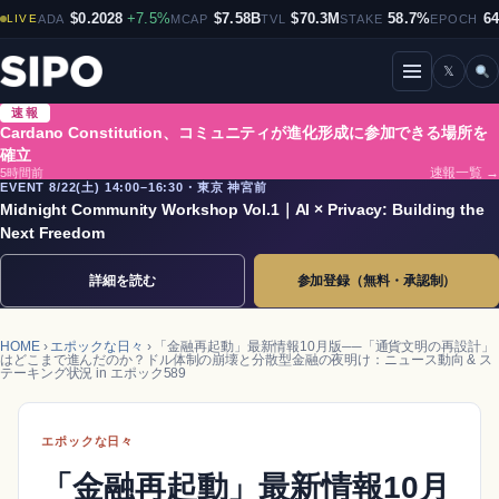
$0.2028
+7.5%
$7.58B
$70.3M
58.7%
6
LIVE
ADA
MCAP
TVL
STAKE
EPOCH
𝕏
メニューを開閉
速報
Cardano Constitution、コミュニティが進化形成に参加できる場所を
確立
5時間前
速報一覧 →
EVENT 8/22(土) 14:00–16:30・東京 神宮前
Midnight Community Workshop Vol.1｜AI × Privacy: Building the
Next Freedom
詳細を読む
参加登録（無料・承認制）
HOME
›
エポックな日々
› 「金融再起動」最新情報10月版──「通貨文明の再設計」
はどこまで進んだのか？ドル体制の崩壊と分散型金融の夜明け：ニュース動向 & ス
テーキング状況 in エポック589
エポックな日々
「金融再起動」最新情報10月