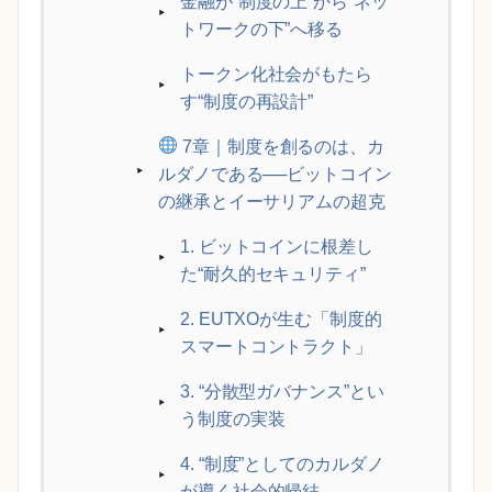
金融が“制度の上”から“ネッ
トワークの下”へ移る
トークン化社会がもたら
す“制度の再設計”
7章｜制度を創るのは、カ
ルダノである──ビットコイン
の継承とイーサリアムの超克
1. ビットコインに根差し
た“耐久的セキュリティ”
2. EUTXOが生む「制度的
スマートコントラクト」
3. “分散型ガバナンス”とい
う制度の実装
4. “制度”としてのカルダノ
が導く社会的帰結