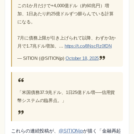
この1か月だけで+4,000億ドル（約60兆円）増
加、1日あたり約25億ドルずつ膨らんでいる計算
になる。
7月に債務上限が引き上げられて以降、わずか3か
月で1.7兆ドル増加。…
https://t.co/8NscRz0fDN
— SITION (@SITIONjp)
October 18, 2025
「米国債務37.9兆ドル、1日25億ドル増──信用貨
幣システムの臨界点。」
これらの連続投稿が、
@SITIONjp
が描く「金融再起