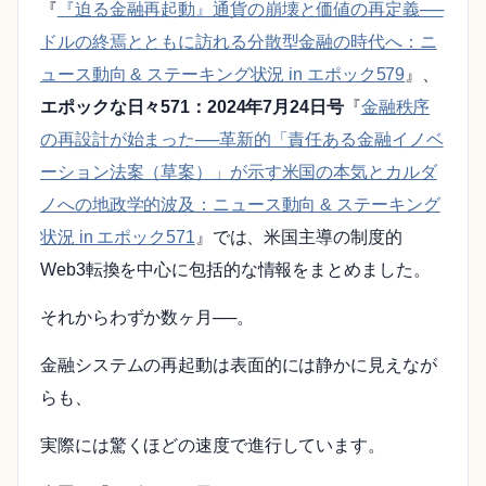
『
『迫る金融再起動』通貨の崩壊と価値の再定義──
ドルの終焉とともに訪れる分散型金融の時代へ：ニ
ュース動向 & ステーキング状況 in エポック579
』、
エポックな日々571：2024年7月24日号
『
金融秩序
の再設計が始まった──革新的「責任ある金融イノベ
ーション法案（草案）」が示す米国の本気とカルダ
ノへの地政学的波及：ニュース動向 & ステーキング
状況 in エポック571
』では、米国主導の制度的
Web3転換を中心に包括的な情報をまとめました。
それからわずか数ヶ月──。
金融システムの再起動は表面的には静かに見えなが
らも、
実際には驚くほどの速度で進行しています。