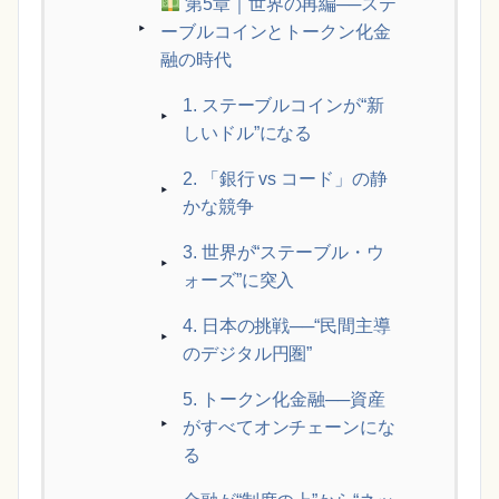
第5章｜世界の再編──ステ
ーブルコインとトークン化金
融の時代
1. ステーブルコインが“新
しいドル”になる
2. 「銀行 vs コード」の静
かな競争
3. 世界が“ステーブル・ウ
ォーズ”に突入
4. 日本の挑戦──“民間主導
のデジタル円圏”
5. トークン化金融──資産
がすべてオンチェーンにな
る