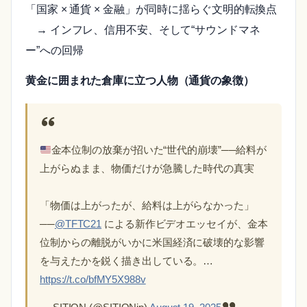
「国家 × 通貨 × 金融」が同時に揺らぐ文明的転換点
→ インフレ、信用不安、そして“サウンドマネ
ー”への回帰
黄金に囲まれた倉庫に立つ人物（通貨の象徴）
金本位制の放棄が招いた“世代的崩壊”──給料が
上がらぬまま、物価だけが急騰した時代の真実
「物価は上がったが、給料は上がらなかった」
──
@TFTC21
による新作ビデオエッセイが、金本
位制からの離脱がいかに米国経済に破壊的な影響
を与えたかを鋭く描き出している。…
https://t.co/bfMY5X988v