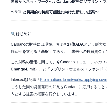
国家からネットワークへ：Cardano財務にソブリン・
〜NCLと長期的な持続可能性に向けた新しい提案〜
はじめに
Cardanoの財務には現在、およそ
17億ADA
という膨大な
持続性を支える「基盤」であり、「未来への投資資金」
この財務の活用に関して、今Cardanoコミュニティの
Change-Limit）
」と「
ソブリン・ウェルス・ファンド（
Intersectは記事「
From nations to networks: applying sove
こうした国の資産運用の知見をCardanoに応用する
うとする提案の概要を紹介しています。