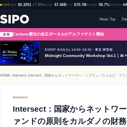
$0.2051
+7.8%
$7.66B
$70.7M
58.7%
6
LIVE
ADA
MCAP
TVL
STAKE
EPOCH
News Top
Dai
Cardano憲法の改正ポータルがアルファテスト開始
速報
EVENT 8/22(土) 14:00–16:30・東京 神宮前
Midnight Community Workshop Vol.1｜AI × 
HOME
›
Intersect
› Intersect：国家からネットワークへ：ソブリン・ウェルス・
Intersect
Intersect：国家からネッ
ァンドの原則をカルダノの財務