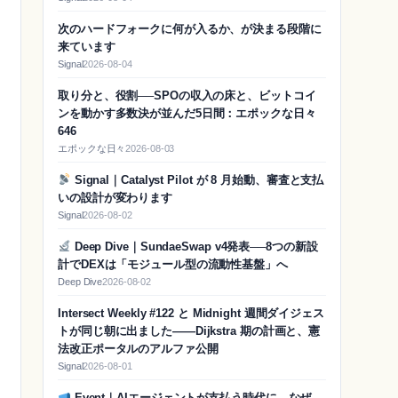
次のハードフォークに何が入るか、が決まる段階に
来ています
Signal
2026-08-04
取り分と、役割──SPOの収入の床と、ビットコイ
ンを動かす多数決が並んだ5日間：エポックな日々
646
エポックな日々
2026-08-03
Signal｜Catalyst Pilot が 8 月始動、審査と支払
いの設計が変わります
Signal
2026-08-02
Deep Dive｜SundaeSwap v4発表──8つの新設
計でDEXは「モジュール型の流動性基盤」へ
Deep Dive
2026-08-02
Intersect Weekly #122 と Midnight 週間ダイジェス
トが同じ朝に出ました——Dijkstra 期の計画と、憲
法改正ポータルのアルファ公開
Signal
2026-08-01
Event｜AIエージェントが支払う時代に、なぜ