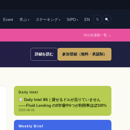
Event
学ぶ
ステーキング
SIPO
EN
𝕏
59分前
速報一覧 →
詳細を読む
参加登録（無料・承認制）
Daily Intel
Daily Intel 8/6｜貸せるドルが足りていません
——Fluid Lending の8市場中6つが利用率ほぼ100%
2026-08-06
Weekly Brief