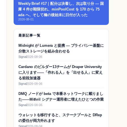
Weekly Brief #17｜配分は決着し、次は取り分 — 国
庫 4 件が期限切れ、minPoolCost を 170 から 75
ada へ、そして橋の後始末に日付が入った
2026-08-01
最新記事一覧
Midnight が Lumera と提携 — プライバシー基盤に
分散ストレージを組み合わせる
Signal
2026-08-06
Cardano のビルダー13チームが Draper University
に入ります——「作れる人」を「出せる人」に変え
る前段加速器
Signal
2026-08-06
DMQ ノードが beta で本番ネットワークに載りまし
た——Mithril シグナー運用者に増えたひとつの作業
Signal
2026-08-06
ウォレットを移行すると、ステークプールと DRep
の委任が両方外れます
Signal
2026-08-04