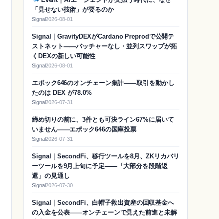
「見せない技術」が要るのか
Signal
2026-08-01
Signal｜GravityDEXがCardano Preprodで公開テ
ストネット——バッチャーなし・並列スワップが拓
くDEXの新しい可能性
Signal
2026-08-01
エポック646のオンチェーン集計——取引を動かし
たのは DEX が78.0%
Signal
2026-07-31
締め切りの前に、3件とも可決ライン67%に届いて
いません——エポック646の国庫投票
Signal
2026-07-31
Signal｜SecondFi、移行ツールを8月、ZKリカバリ
ーツールを9月上旬に予定——「大部分を段階返
還」の見通し
Signal
2026-07-30
Signal｜SecondFi、白帽子救出資産の回収基金へ
の入金を公表——オンチェーンで見えた前進と未解