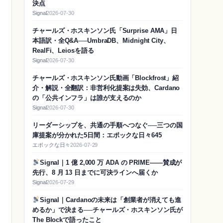
決点
Signal
2026-07-30
チャールズ・ホスキンソン氏「Surprise AMA」日
本語訳・全Q&A──UmbraDB、Midnight City、
RealFi、Leiosを語る
Signal
2026-07-30
チャールズ・ホスキンソン氏動画「Blockfrost」紹
介・解説・全翻訳：非営利化提案は失効、Cardano
の「公共インフラ」は誰が支えるのか
Signal
2026-07-30
リーダーシップを、共通の手順へつなぐ──三つの国
庫提案が分かれた5日間：エポックな日々645
エポックな日々
2026-07-29
Signal｜1 億 2,000 万 ADA の PRIME——賛成が
先行、8 月 13 日までに可決ラインへ届くか
Signal
2026-07-29
Signal｜Cardanoの未来は「創業者が消えても進
めるか」で決まる──チャールズ・ホスキンソン氏が
The Blockで語ったこと