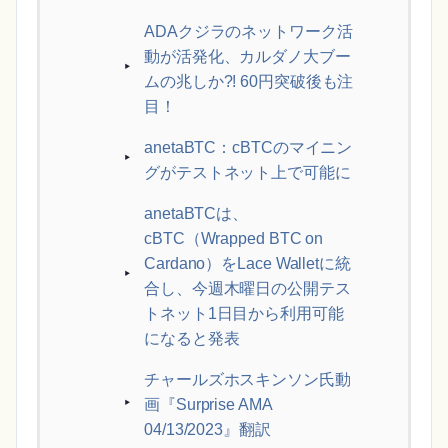
ADAクジラのネットワーク活
動が活発化、カルダノ大ブー
ムの兆しか?! 60円突破後も注
目！
anetaBTC：cBTCのマイニン
グがテストネット上で可能に
anetaBTCは、
cBTC（Wrapped BTC on
Cardano）をLace Walletに統
合し、今週木曜日の公開テス
トネット1日目から利用可能
になると発表
チャールズホスキンソン氏動
画『Surprise AMA
04/13/2023』翻訳