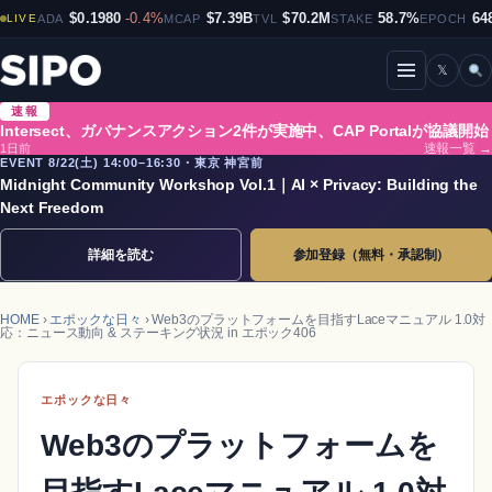
$0.1980
-0.4%
$7.39B
$70.2M
58.7%
64
LIVE
ADA
MCAP
TVL
STAKE
EPOCH
𝕏
メニューを開閉
速報
Intersect、ガバナンスアクション2件が実施中、CAP Portalが協議開始
1日前
速報一覧 →
EVENT 8/22(土) 14:00–16:30・東京 神宮前
Midnight Community Workshop Vol.1｜AI × Privacy: Building the
Next Freedom
詳細を読む
参加登録（無料・承認制）
HOME
›
エポックな日々
› Web3のプラットフォームを目指すLaceマニュアル 1.0対
応：ニュース動向 & ステーキング状況 in エポック406
エポックな日々
Web3のプラットフォームを