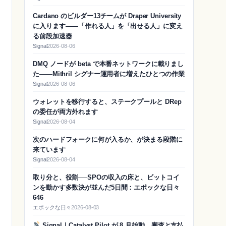
Cardano のビルダー13チームが Draper University
に入ります——「作れる人」を「出せる人」に変え
る前段加速器
Signal
2026-08-06
DMQ ノードが beta で本番ネットワークに載りまし
た——Mithril シグナー運用者に増えたひとつの作業
Signal
2026-08-06
ウォレットを移行すると、ステークプールと DRep
の委任が両方外れます
Signal
2026-08-04
次のハードフォークに何が入るか、が決まる段階に
来ています
Signal
2026-08-04
取り分と、役割──SPOの収入の床と、ビットコイ
ンを動かす多数決が並んだ5日間：エポックな日々
646
エポックな日々
2026-08-03
Signal｜Catalyst Pilot が 8 月始動、審査と支払