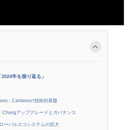
360「2024年を振り返る」
undations：Cardanoの技術的基盤
rnance：Changアップグレードとガバナンス
sion：グローバルエコシステムの拡大