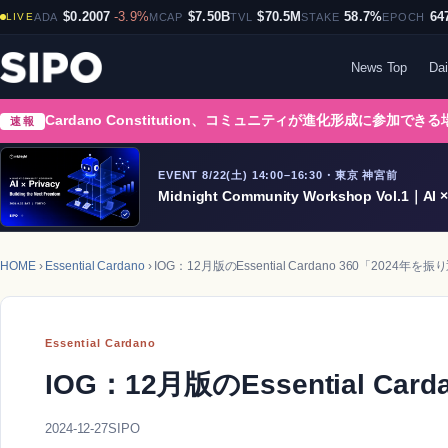
$0.2007
-3.9%
$7.50B
$70.5M
58.7%
64
LIVE
ADA
MCAP
TVL
STAKE
EPOCH
News Top
Dai
Cardano Constitution、コミュニティが進化形成に参加でき
速報
EVENT 8/22(土) 14:00–16:30・東京 神宮前
Midnight Community Workshop Vol.1｜AI × 
HOME
›
Essential Cardano
› IOG：12月版のEssential Cardano 360「2024年を
Essential Cardano
IOG：12月版のEssential Ca
2024-12-27
SIPO