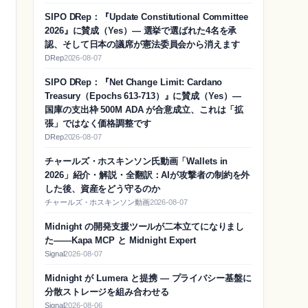
SIPO DRep：『Update Constitutional Committee
2026』に賛成（Yes）― 選挙で選ばれた4名を承
認、そして日本の議席が憲法委員会から消えます
DRep
2026-08-07
SIPO DRep：『Net Change Limit: Cardano
Treasury（Epochs 613-713）』に賛成（Yes）―
国庫の支出枠 500M ADA が合意成立、これは「拡
張」ではなく価格調整です
DRep
2026-08-07
チャールズ・ホスキンソン氏動画「Wallets in
2026」紹介・解説・全翻訳：AIが攻撃者の制約を外
した後、資産をどう守るのか
チャールズ・ホスキンソン動画
2026-08-07
Midnight の開発支援ツールが二本立てになりまし
た——Kapa MCP と Midnight Expert
Signal
2026-08-07
Midnight が Lumera と提携 — プライバシー基盤に
分散ストレージを組み合わせる
Signal
2026-08-06