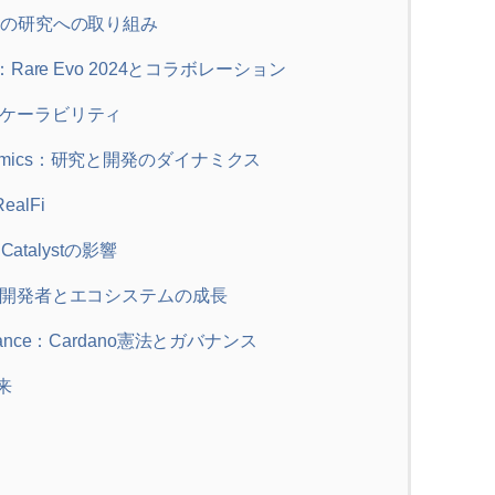
rch：IOの研究への取り組み
ation：Rare Evo 2024とコラボレーション
draとスケーラビリティ
t Dynamics：研究と開発のダイナミクス
RealFi
ct Catalystの影響
Growth：開発者とエコシステムの成長
Governance：Cardano憲法とガバナンス
未来