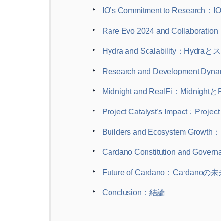
IO’s Commitment to Resea
Rare Evo 2024 and Collabor
Hydra and Scalability：Hy
Research and Developmen
Midnight and RealFi：Midnightと
Project Catalyst’s Impact：Proje
Builders and Ecosystem 
Cardano Constitution and 
Future of Cardano：Cardanoの
Conclusion：結論