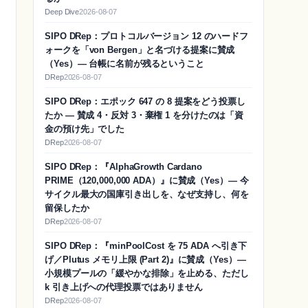
Deep Dive
2026-08-07
SIPO DRep：プロトコルバージョン 12 のハードフ
ォークを「von Bergen」と名づける提案に賛成
（Yes）― 台帳に名前が残るということ
DRep
2026-08-07
SIPO DRep：エポック 647 の 8 提案をどう投票し
たか ― 賛成 4・反対 3・棄権 1 を分けたのは「資
金の預け先」でした
DRep
2026-08-07
SIPO DRep：『AlphaGrowth Cardano
PRIME（120,000,000 ADA）』に賛成（Yes）― 今
サイクル最大の国庫引き出しを、なぜ支持し、何を
留保したか
DRep
2026-08-07
SIPO DRep：『minPoolCost を 75 ADA へ引き下
げ／Plutus メモリ上限 (Part 2)』に賛成（Yes）―
小規模プールの「緩やかな排除」を止める、ただし
k 引き上げへの代理投票ではありません
DRep
2026-08-07