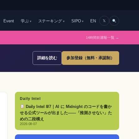
Event
学ぶ
ステーキング
SIPO
EN
𝕏
14時間前
速報一覧 →
詳細を読む
参加登録（無料・承認制）
Daily Intel
Daily Intel 8/7｜AI に Midnight のコードを書か
せる公式ツールが出ました——「推測させない」た
めの二段構え
2026-08-07