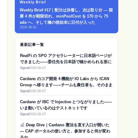
Weekly Brief
Weekly Brief #17｜配分は決着し、次は取り分 — 国
庫 4 件が期限切れ、minPoolCost を 170 から 75
ada へ、そして橋の後始末に日付が入った
2026-08-01
最新記事一覧
RealFi の SPO アクセラレーターに日本語ページが
できました——委任先を日本語で確かめられる形に
Signal
2026-08-07
Cardano のコア開発 4 機能が IO Labs から ICAN
Group へ移ります——チームも責任者も、そのまま
Signal
2026-08-07
Cardano が IBC で Injective とつながりました——
いま動いているのはテストネットです
Signal
2026-08-07
Deep Dive｜Cardano 憲法を直す入口が開いた
— CAP ポータルの使い方と、参加すると何が変わ
るか