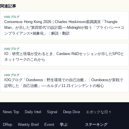
関連記事
IOGブログ
Consensus Hong Kong 2026｜Charles Hoskinson基調講演「Triangle
Man」が示した“第四世代”の設計図──Midnightが狙う「プライバシー×コ
ンプライアンス×抽象化」：解説・翻訳
IOGブログ
IO：研究と現場が交わるとき、Cardano R&Dセッションが示したSPOと
ネットワークのこれから
IOGブログ
IOGブログ「Ouroboros：野生環境での自己治癒」：Ouroborosが実戦で
証明した「自己治癒」──カルダノ11.21インシデントの核心
News Top
Daily Intel
Signal
Deep Dive
エポックな日々
DRep
Weekly Brief
Event
学ぶ
ステーキング