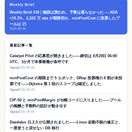
Weekly Brief
Weekly Brief #18｜物語は買われ、予算は通らなかった — ADA
+19.3%、2,222 万 ada が期限切れ、minPoolCost に投票したプ
ールは 15
2026-08-08
最新記事一覧
Catalyst Pilot の応募窓が開きました——締切は 8月20日 06:00
UTC、3か月で本番稼働が条件です
Signal
2026-08-09
minPoolCost の期限まで 5 エポック、DRep 投票権の 8 割が未投
票です——Dijkstra 第 1 段のスコープは確定しました
Signal
2026-08-09
CIP-50 と minPoolMargin が台帳コードに入りました——プール
の報酬と手数料の設計が動き出す
Signal
2026-08-08
Daedalus 11.2.0 が公開されました——Linux 起動不能の修正と、
一度使うと戻せない DB 移行