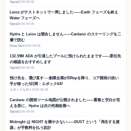
Signal
2026-08-08
Leios がテストネットで一周しました——Earth フェーズを終え
Water フェーズへ
Signal
2026-08-08
Hydra と Leios は競合しません——Cardano のスケーリングを二
層で読む
Deep Dive
2026-08-08
132.59M ADA が引退したプールに預けられたままです——委任先
の確認をおすすめします
Signal
2026-08-08
預け先を、選び直す──創業企業がDRepを降り、コア開発の担い
手が移った5日間：エポック647
エポックな日々
2026-08-08
Cardano の開発ツール地図が公開されました——重複と空白が見
える形に、Hydra は次の性能改善へ
Signal
2026-08-08
Midnight は NIGHT を燃やさない——DUST という「再生する資
源」が手数料を払う設計