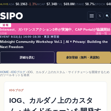
$0.1963
-1.3%
$7.34B
$69.8M
58.7%
64
LIVE
ADA
MCAP
TVL
STAKE
EPOCH
𝕏
メニューを開閉
速報
Intersect、ガバナンスアクション2件が実施中、CAP Portalが協議開始
1日前
速報一覧 →
EVENT 8/22(土) 14:00–16:30・東京 神宮前
Midnight Community Workshop Vol.1｜AI × Privacy: Building the
Next Freedom
詳細を読む
参加登録（無料・承認制）
HOME
›
IOGブログ
› IOG、カルダノ上のカスタム・サイドチェーンを開発するため
のツールキットを発表
IOGブログ
IOG、カルダノ上のカスタ