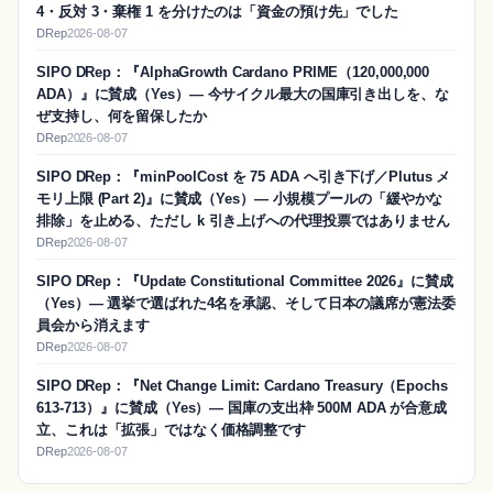
4・反対 3・棄権 1 を分けたのは「資金の預け先」でした
DRep
2026-08-07
SIPO DRep：『AlphaGrowth Cardano PRIME（120,000,000
ADA）』に賛成（Yes）― 今サイクル最大の国庫引き出しを、な
ぜ支持し、何を留保したか
DRep
2026-08-07
SIPO DRep：『minPoolCost を 75 ADA へ引き下げ／Plutus メ
モリ上限 (Part 2)』に賛成（Yes）― 小規模プールの「緩やかな
排除」を止める、ただし k 引き上げへの代理投票ではありません
DRep
2026-08-07
SIPO DRep：『Update Constitutional Committee 2026』に賛成
（Yes）― 選挙で選ばれた4名を承認、そして日本の議席が憲法委
員会から消えます
DRep
2026-08-07
SIPO DRep：『Net Change Limit: Cardano Treasury（Epochs
613-713）』に賛成（Yes）― 国庫の支出枠 500M ADA が合意成
立、これは「拡張」ではなく価格調整です
DRep
2026-08-07