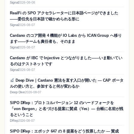
Signal
2026-08-08
RealFi の SPO アクセラレーターに日本語ページができました
——委任先を日本語で確かめられる形に
Signal
2026-08-07
Cardano のコア開発 4 機能が IO Labs から ICAN Group へ移り
ます——チームも責任者も、そのまま
Signal
2026-08-07
Cardano が IBC で Injective とつながりました——いま動いてい
るのはテストネットです
Signal
2026-08-07
Deep Dive｜Cardano 憲法を直す入口が開いた — CAP ポータ
ルの使い方と、参加すると何が変わるか
Deep Dive
2026-08-07
SIPO DRep：プロトコルバージョン 12 のハードフォークを
「von Bergen」と名づける提案に賛成（Yes）― 台帳に名前が残
るということ
DRep
2026-08-07
SIPO DRep：エポック 647 の 8 提案をどう投票したか ― 賛成