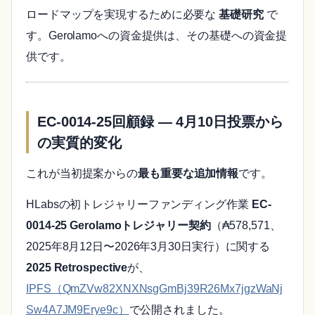
ロードマップを実現するために必要な
基礎研究
で
す。Gerolamoへの資金提供は、その基礎への資金提
供です。
EC-0014-25回顧録 ― 4月10日投票から
の実質的変化
これが当初提案からの
最も重要な追加情報
です。
HLabsの初トレジャリーファンディング作業
EC-
0014-25 Gerolamoトレジャリー契約
（₳578,571、
2025年8月12日〜2026年3月30日実行）に関する
2025 Retrospective
が、
IPFS（QmZVw82XNXNsgGmBj39R26Mx7jgzWaNj
Sw4A7JM9Erye9c）
で公開されました。