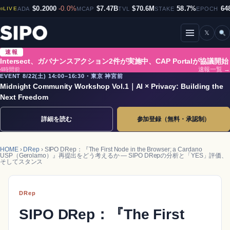
$0.2000
-0.0%
$7.47B
$70.6M
58.7%
64
LIVE
ADA
MCAP
TVL
STAKE
EPOCH
𝕏
メニューを開閉
速報
Intersect、ガバナンスアクション2件が実施中、CAP Portalが協議開始
4時間前
速報一覧 →
EVENT 8/22(土) 14:00–16:30・東京 神宮前
Midnight Community Workshop Vol.1｜AI × Privacy: Building the
Next Freedom
詳細を読む
参加登録（無料・承認制）
HOME
›
DRep
› SIPO DRep：『The First Node in the Browser; a Cardano
USP（Gerolamo）』再提出をどう考えるか ― SIPO DRepの分析と「YES」評価、
そしてスタンス
DRep
SIPO DRep：『The First