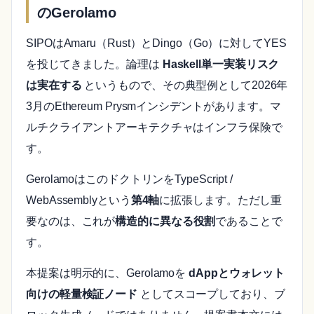
のGerolamo
SIPOはAmaru（Rust）とDingo（Go）に対してYES
を投じてきました。論理は
Haskell単一実装リスク
は実在する
というもので、その典型例として2026年
3月のEthereum Prysmインシデントがあります。マ
ルチクライアントアーキテクチャはインフラ保険で
す。
GerolamoはこのドクトリンをTypeScript /
WebAssemblyという
第4軸
に拡張します。ただし重
要なのは、これが
構造的に異なる役割
であることで
す。
本提案は明示的に、Gerolamoを
dAppとウォレット
向けの軽量検証ノード
としてスコープしており、ブ