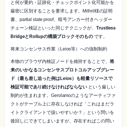
と何が要約・証跡化・チェックポイント化可能かを
厳密に区別することを要求します。Mithril様の証明
書、partial state proof、暗号アンカー付きヘッダー
チェーン検証といった同じテクニックが、
Trustless
BridgeとRollupの構築ブロックそのもの
です。
将来コンセンサス作業（Leios等）への強制制約
本物のブラウザ内検証ノードを維持することで、
将
来のいかなるコンセンサスプロトコルアップグレー
ド（最も差し迫った例はLeios）も軽量リソースで
検証可能であり続けなければならない
という厳しい
制約が生まれます。Gerolamoのようなアーティファ
クトがテーブル上に存在しなければ「これはまだラ
イトクライアントで扱いやすいか？」という問いを
後回しにできてしまいますが、存在すればこの問い