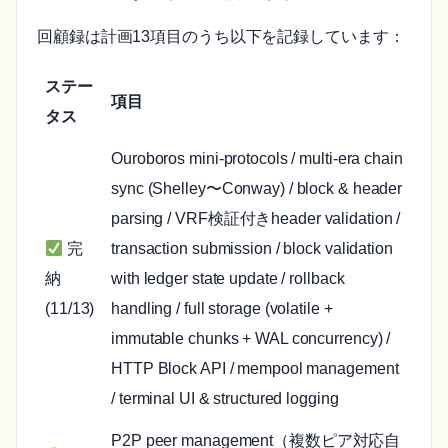
回顧録は計画13項目のうち以下を記録しています：
ステー
項目
タス
Ouroboros mini-protocols / multi-era chain
sync (Shelley〜Conway) / block & header
parsing / VRF検証付きheader validation /
完
transaction submission / block validation
納
with ledger state update / rollback
(11/13)
handling / full storage (volatile +
immutable chunks + WAL concurrency) /
HTTP Block API / mempool management
/ terminal UI & structured logging
P2P peer management（複数ピア対応自