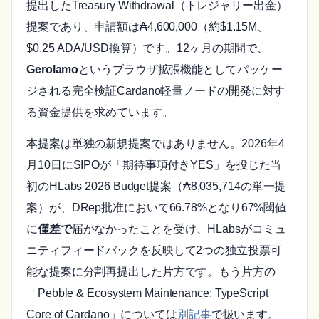
提出したTreasury Withdrawal（トレジャリー出金）
提案であり、申請額は₳4,600,000（約$1.15M、
$0.25 ADA/USD換算）です。12ヶ月の期間で、
Gerolamo
というブラウザ拡張機能としてパッケー
ジされる完全検証Cardano軽量ノードの開発に対す
る資金提供を求めています。
本提案は単独の新規提案ではありません。2026年4
月10日にSIPOが「期待事項付きYES」を投じた当
初のHLabs 2026 Budget提案（₳8,035,714の単一提
案）が、DRep批准において66.78%となり67%閾値
に
僅差で
届かなかったことを受け、HLabsがコミュ
ニティフィードバックを反映して2つの独立投票可
能な提案に分割再提出した片方です。もう片方の
「Pebble & Ecosystem Maintenance: TypeScript
Core of Cardano」については
別記事
で扱います。