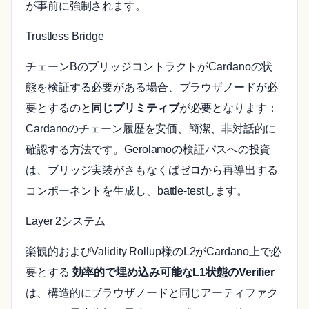
が事前に強制されます。
Trustless Bridge
チェーンBのブリッジコントラクトがCardanoの状
態を検証する必要がある場合、ブラウザノードが必
要とするのと
同じプリミティブ
が必要となります：
Cardanoのチェーン履歴を安価、簡潔、非対話的に
確認する方法です。Gerolamoの検証パスへの投資
は、ブリッジ実装がさもなくばゼロから再導出する
コンポーネントを生成し、battle-testします。
Layer 2システム
楽観的およびValidity Rollup様のL2がCardano上で必
要とする
効率的で埋め込み可能なL1状態のVerifier
は、構造的にブラウザノードと同じアーティファク