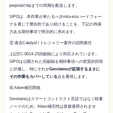
preprodのtipまでの同期を配送します。
SIPOは、本作業が来たるべきintra-eraハードフォー
クを通じて整合的であり続けることを、下記の拘束
力ある期待事項で明示的に求めます。
③ 過去Catalyst / トレジャリー案件の説明責任
上記EC-0014-25回顧録により対応されています。
SIPOは公開された回顧録を期待事項への実質的回答
と評価し、特にそれが
Gerolamoが拡張するまさに
その作業をカバーしている
点を重視します。
④ Aiken補完関係
Gerolamoはスマートコントラクト言語ではなく軽量
ノードのため、Aiken補完性は直接適用されませ