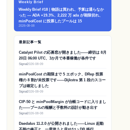
Weekly Brief
Weekly Brief #18｜物語は買われ、予算は通らなか
った — ADA +19.3%、2,222 万 ada が期限切れ、
minPoolCost に投票したプールは 15
2026-08-08
最新記事一覧
Catalyst Pilot の応募窓が開きました——締切は 8月
20日 06:00 UTC、3か月で本番稼働が条件です
Signal
2026-08-09
minPoolCost の期限まで 5 エポック、DRep 投票
権の 8 割が未投票です——Dijkstra 第 1 段のスコー
プは確定しました
Signal
2026-08-09
CIP-50 と minPoolMargin が台帳コードに入りまし
た——プールの報酬と手数料の設計が動き出す
Signal
2026-08-08
Daedalus 11.2.0 が公開されました——Linux 起動
不能の修正と、一度使うと戻せない DB 移行