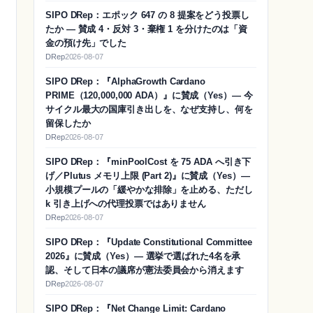
SIPO DRep：エポック 647 の 8 提案をどう投票し
たか ― 賛成 4・反対 3・棄権 1 を分けたのは「資
金の預け先」でした
DRep
2026-08-07
SIPO DRep：『AlphaGrowth Cardano
PRIME（120,000,000 ADA）』に賛成（Yes）― 今
サイクル最大の国庫引き出しを、なぜ支持し、何を
留保したか
DRep
2026-08-07
SIPO DRep：『minPoolCost を 75 ADA へ引き下
げ／Plutus メモリ上限 (Part 2)』に賛成（Yes）―
小規模プールの「緩やかな排除」を止める、ただし
k 引き上げへの代理投票ではありません
DRep
2026-08-07
SIPO DRep：『Update Constitutional Committee
2026』に賛成（Yes）― 選挙で選ばれた4名を承
認、そして日本の議席が憲法委員会から消えます
DRep
2026-08-07
SIPO DRep：『Net Change Limit: Cardano