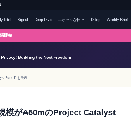
8
ly Intel
Signal
Deep Dive
エポックな日々
DRep
Weekly Brief
協議開始
Privacy: Building the Next Freedom
yst Fund11を発表
が₳50mのProject Catalyst