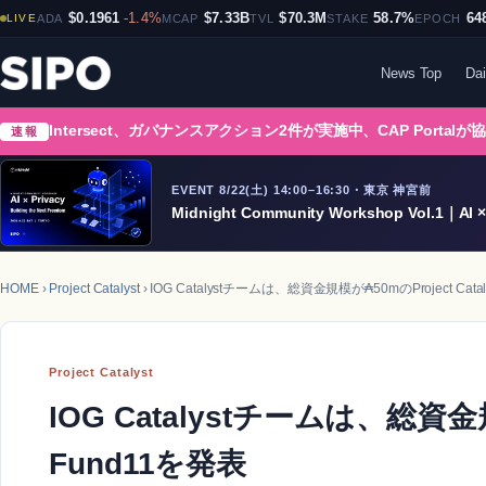
$0.1961
-1.4%
$7.33B
$70.3M
58.7%
64
LIVE
ADA
MCAP
TVL
STAKE
EPOCH
News Top
Dai
Intersect、ガバナンスアクション2件が実施中、CAP Portalが
速報
EVENT 8/22(土) 14:00–16:30・東京 神宮前
Midnight Community Workshop Vol.1｜AI × 
HOME
›
Project Catalyst
› IOG Catalystチームは、総資金規模が₳50mのProject Catal
Project Catalyst
IOG Catalystチームは、総資金規模
Fund11を発表