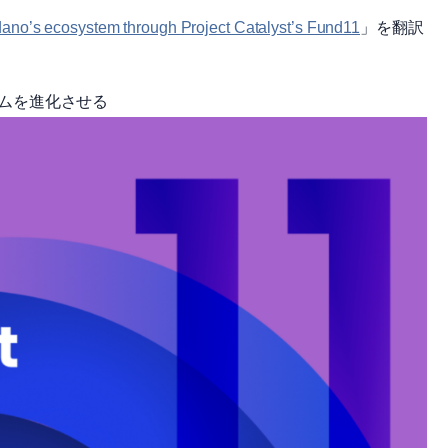
ano’s ecosystem through Project Catalyst’s Fund11
」を翻訳
システムを進化させる