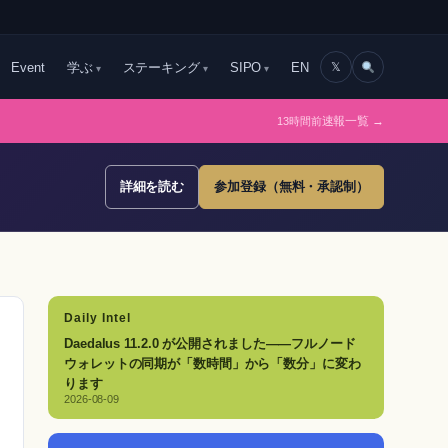
Event
学ぶ
ステーキング
SIPO
EN
𝕏
13時間前
速報一覧 →
詳細を読む
参加登録（無料・承認制）
Daily Intel
Daedalus 11.2.0 が公開されました——フルノード
ウォレットの同期が「数時間」から「数分」に変わ
ります
2026-08-09