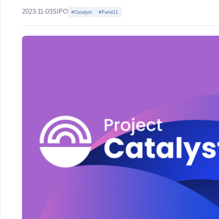
2023-11-03
SIPO
#Catalyst
#Fund11