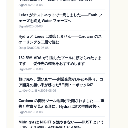
Signal
2026-08-08
Leios がテストネットで一周しました——Earth フ
ェーズを終え Water フェーズへ
Signal
2026-08-08
Hydra と Leios は競合しません——Cardano のス
ケーリングを二層で読む
Deep Dive
2026-08-08
132.59M ADA が引退したプールに預けられたまま
です——委任先の確認をおすすめします
Signal
2026-08-08
預け先を、選び直す──創業企業がDRepを降り、コ
ア開発の担い手が移った5日間：エポック647
エポックな日々
2026-08-08
Cardano の開発ツール地図が公開されました——重
複と空白が見える形に、Hydra は次の性能改善へ
Signal
2026-08-08
Midnight は NIGHT を燃やさない——DUST という
「再生する資源」が手数料を払う設計