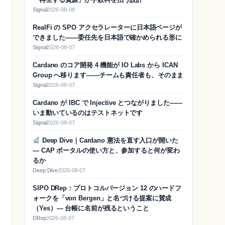
Signal
2026-08-08
RealFi の SPO アクセラレーターに日本語ページが
できました——委任先を日本語で確かめられる形に
Signal
2026-08-07
Cardano のコア開発 4 機能が IO Labs から ICAN
Group へ移ります——チームも責任者も、そのまま
Signal
2026-08-07
Cardano が IBC で Injective とつながりました——
いま動いているのはテストネットです
Signal
2026-08-07
Deep Dive｜Cardano 憲法を直す入口が開いた
— CAP ポータルの使い方と、参加すると何が変わ
るか
Deep Dive
2026-08-07
SIPO DRep：プロトコルバージョン 12 のハードフ
ォークを「von Bergen」と名づける提案に賛成
（Yes）― 台帳に名前が残るということ
DRep
2026-08-07