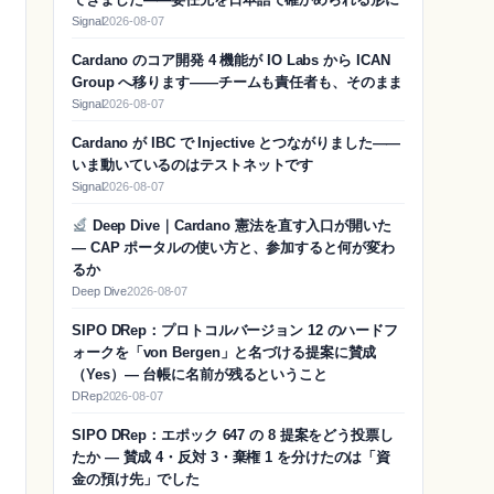
Signal
2026-08-07
Cardano のコア開発 4 機能が IO Labs から ICAN
Group へ移ります——チームも責任者も、そのまま
Signal
2026-08-07
Cardano が IBC で Injective とつながりました——
いま動いているのはテストネットです
Signal
2026-08-07
Deep Dive｜Cardano 憲法を直す入口が開いた
— CAP ポータルの使い方と、参加すると何が変わ
るか
Deep Dive
2026-08-07
SIPO DRep：プロトコルバージョン 12 のハードフ
ォークを「von Bergen」と名づける提案に賛成
（Yes）― 台帳に名前が残るということ
DRep
2026-08-07
SIPO DRep：エポック 647 の 8 提案をどう投票し
たか ― 賛成 4・反対 3・棄権 1 を分けたのは「資
金の預け先」でした