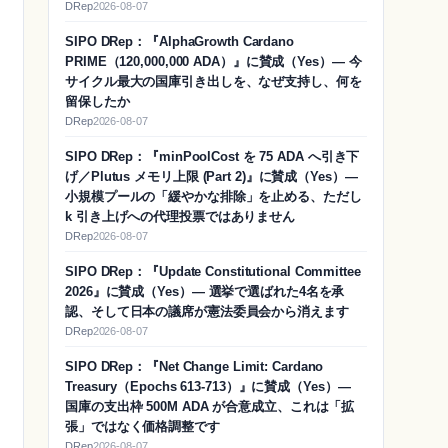
DRep
2026-08-07
SIPO DRep：『AlphaGrowth Cardano
PRIME（120,000,000 ADA）』に賛成（Yes）― 今
サイクル最大の国庫引き出しを、なぜ支持し、何を
留保したか
DRep
2026-08-07
SIPO DRep：『minPoolCost を 75 ADA へ引き下
げ／Plutus メモリ上限 (Part 2)』に賛成（Yes）―
小規模プールの「緩やかな排除」を止める、ただし
k 引き上げへの代理投票ではありません
DRep
2026-08-07
SIPO DRep：『Update Constitutional Committee
2026』に賛成（Yes）― 選挙で選ばれた4名を承
認、そして日本の議席が憲法委員会から消えます
DRep
2026-08-07
SIPO DRep：『Net Change Limit: Cardano
Treasury（Epochs 613-713）』に賛成（Yes）―
国庫の支出枠 500M ADA が合意成立、これは「拡
張」ではなく価格調整です
DRep
2026-08-07