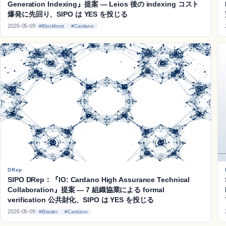
Generation Indexing』提案 ― Leios 後の indexing コスト
爆発に先回り、SIPO は YES を投じる
2026-05-09
#Blockfrost
#Cardano
DRep
SIPO DRep：『IO: Cardano High Assurance Technical
Collaboration』提案 ― 7 組織協業による formal
verification 公共財化、SIPO は YES を投じる
2026-05-09
#Blaster
#Cardano