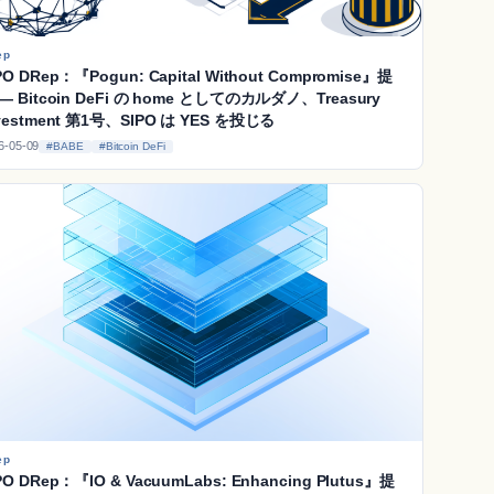
ep
PO DRep：『Pogun: Capital Without Compromise』提
― Bitcoin DeFi の home としてのカルダノ、Treasury
vestment 第1号、SIPO は YES を投じる
6-05-09
#BABE
#Bitcoin DeFi
ep
PO DRep：『IO & VacuumLabs: Enhancing Plutus』提