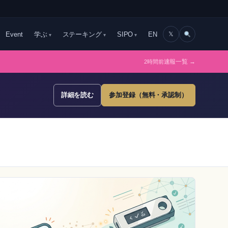
Event
学ぶ
ステーキング
SIPO
EN
𝕏
2時間前
速報一覧 →
詳細を読む
参加登録（無料・承認制）