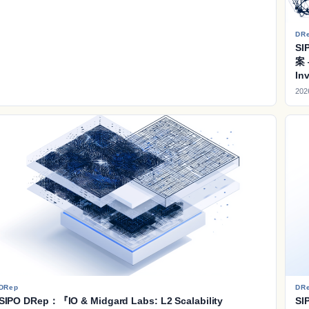
DR
SI
案 
In
202
DRep
DR
SIPO DRep：『IO & Midgard Labs: L2 Scalability
SI