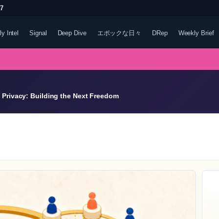
47
ly Intel
Signal
Deep Dive
エポックな日々
DRep
Weekly Brief
Privacy: Building the Next Freedom