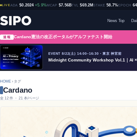
$0.2024
+5.9%
$7.56B
$69.2M
58.7%
6
LIVE
ADA
MCAP
TVL
STAKE
EPOCH
News Top
Dai
Cardano憲法の改正ポータルがアルファテスト開始
速報
EVENT 8/22(土) 14:00–16:30・東京 神宮前
Midnight Community Workshop Vol.1｜AI × 
HOME
› タグ
Cardano
全 12 件 ・ 21 本/ページ