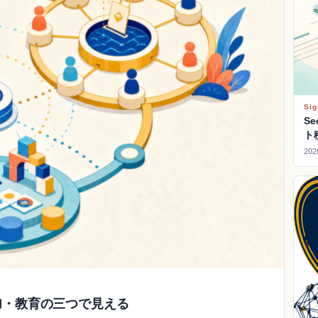
Sig
S
ト
202
全・参加・教育の三つで見える