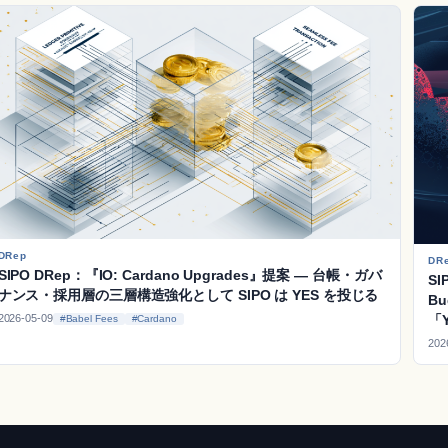
DRep
DR
SIPO DRep：『IO: Cardano Upgrades』提案 ― 台帳・ガバ
SI
ナンス・採用層の三層構造強化として SIPO は YES を投じる
B
2026-05-09
「
#Babel Fees
#Cardano
202