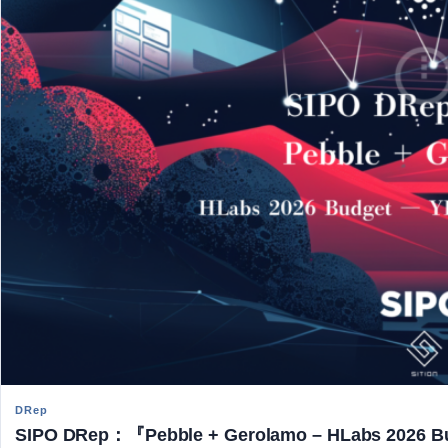
DRep
SIPO DRep：『Pebble + Gerolamo – HLabs 2