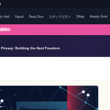
8
ly Intel
Signal
Deep Dive
エポックな日々
DRep
Weekly Brief
協議開始
Privacy: Building the Next Freedom