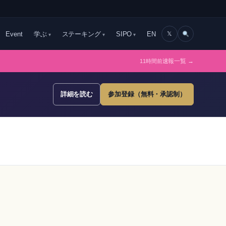
Event
学ぶ
ステーキング
SIPO
EN
𝕏
11時間前
速報一覧 →
詳細を読む
参加登録（無料・承認制）