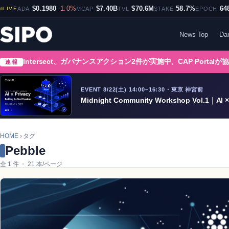
$0.1980
-1.0%
$7.40B
$70.6M
58.7%
64
LIVE
ADA
MCAP
TVL
STAKE
EPOCH
News Top
Dai
Intersect、ガバナンスアクション2件が実施中、CAP Portalが
速報
EVENT 8/22(土) 14:00–16:30・東京 神宮前
Midnight Community Workshop Vol.1｜AI × 
HOME
› タグ
Pebble
全 1 件 ・ 21 本/ページ